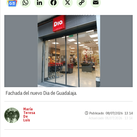
WhatsApp
LinkedIn
Facebook
X
Copy
Email
Link
Fachada del nuevo Dia de Guadalaja.
María
Teresa
Publicado: 08/07/2026 ·
13:14
De
Actualizado: 08/07/2026 · 13:14
Luis