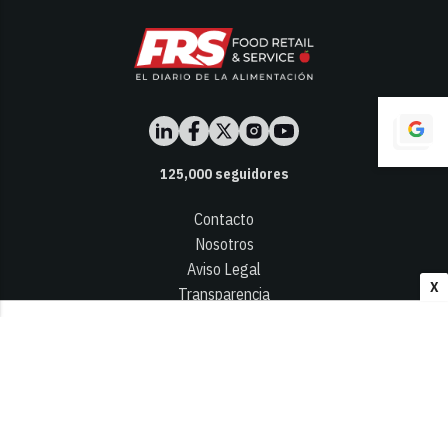
125,000
seguidores
Contacto
Nosotros
Aviso Legal
X
Transparencia
Términos y Condiciones
Privacidad - Cookies
© 2026
Infocap Media Group, S.L.
Desarrollado por OA Cloud