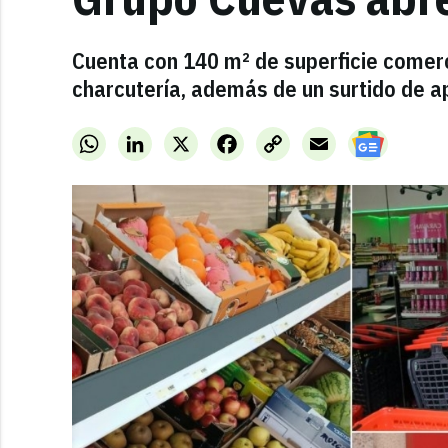
Cuenta con 140 m² de superficie comerci
charcutería, además de un surtido de 
WhatsApp
LinkedIn
X
Facebook
Copy
Email
Link