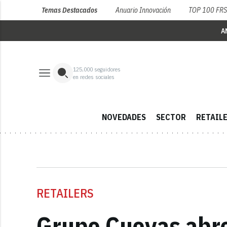
Temas Destacados
Anuario Innovación
TOP 100 FR
A
125,000
seguidores
en redes sociales
NOVEDADES
SECTOR
RETAIL
RETAILERS
Grupo Cuevas abre