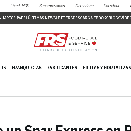
S
Ebook MDD
Supermercados
Mercadona
Carrefour
NUARIOS PAPEL
ÚLTIMAS NEWSLETTERS
DESCARGA EBOOKS
BLOGS
VÍDE
ERS
FRANQUICIAS
FABRICANTES
FRUTAS Y HORTALIZAS
 un Spar Express en R