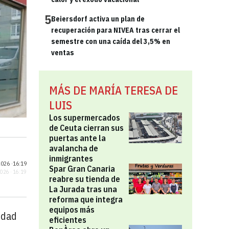
5
Beiersdorf activa un plan de
recuperación para NIVEA tras cerrar el
semestre con una caída del 3,5% en
ventas
MÁS DE MARÍA TERESA DE
LUIS
Los supermercados
de Ceuta cierran sus
puertas ante la
avalancha de
inmigrantes
026 ·
16:19
Spar Gran Canaria
2026 · 16:19
reabre su tienda de
La Jurada tras una
reforma que integra
equipos más
lidad
eficientes