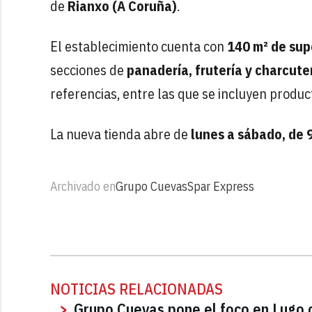
de
Rianxo (A Coruña)
.
El establecimiento cuenta con
140 m² de sup
secciones de
panadería, frutería y charcute
referencias, entre las que se incluyen produ
La nueva tienda abre de
lunes a sábado, de 
Archivado en
Grupo Cuevas
Spar Express
NOTICIAS RELACIONADAS
Grupo Cuevas pone el foco en Lugo c