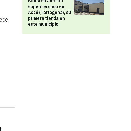
BonÀrea abre un
supermercado en
Ascó (Tarragona), su
primera tienda en
rece
este municipio
l