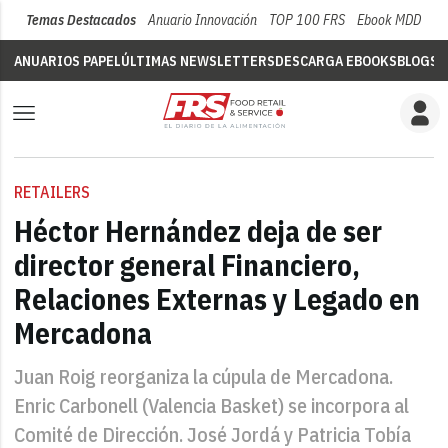
Temas Destacados
Anuario Innovación
TOP 100 FRS
Ebook MDD
Su
ANUARIOS PAPEL
ÚLTIMAS NEWSLETTERS
DESCARGA EBOOKS
BLOGS
V
RETAILERS
Héctor Hernández deja de ser
director general Financiero,
Relaciones Externas y Legado en
Mercadona
Juan Roig reorganiza la cúpula de Mercadona.
Enric Carbonell (Valencia Basket) se incorpora al
Comité de Dirección. José Jordá y Patricia Tobía