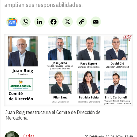
amplían sus responsabilidades.
WhatsApp
LinkedIn
Facebook
X
Copy
Email
Link
Juan Roig reestructura el Comité de Dirección de
Mercadona.
Carlos
Publicado: 29/06/2026 ·
17:49