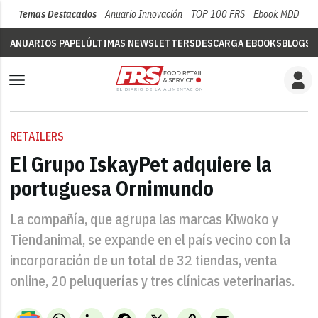
Temas Destacados
Anuario Innovación
TOP 100 FRS
Ebook MDD
Su
ANUARIOS PAPEL
ÚLTIMAS NEWSLETTERS
DESCARGA EBOOKS
BLOGS
V
RETAILERS
El Grupo IskayPet adquiere la
portuguesa Ornimundo
La compañía, que agrupa las marcas Kiwoko y
Tiendanimal, se expande en el país vecino con la
incorporación de un total de 32 tiendas, venta
online, 20 peluquerías y tres clínicas veterinarias.
WhatsApp
LinkedIn
Facebook
X
Copy
Email