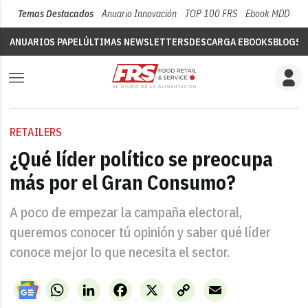
Temas Destacados
Anuario Innovación
TOP 100 FRS
Ebook MDD
Su
ANUARIOS PAPEL
ÚLTIMAS NEWSLETTERS
DESCARGA EBOOKS
BLOGS
V
RETAILERS
¿Qué líder político se preocupa
más por el Gran Consumo?
A poco de empezar la campaña electoral,
queremos conocer tú opinión y saber qué líder
conoce mejor lo que necesita el sector.
WhatsApp
LinkedIn
Facebook
X
Copy
Email
Link