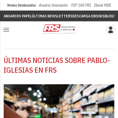
Temas Destacados
Anuario Innovación
TOP 100 FRS
Ebook MDD
Su
ANUARIOS PAPEL
ÚLTIMAS NEWSLETTERS
DESCARGA EBOOKS
BLOGS
V
ÚLTIMAS NOTICIAS SOBRE PABLO-
IGLESIAS EN FRS