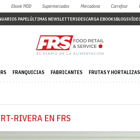
S
Ebook MDD
Supermercados
Mercadona
Carrefour
NUARIOS PAPEL
ÚLTIMAS NEWSLETTERS
DESCARGA EBOOKS
BLOGS
VÍDE
ERS
FRANQUICIAS
FABRICANTES
FRUTAS Y HORTALIZAS
ERT-RIVERA EN FRS