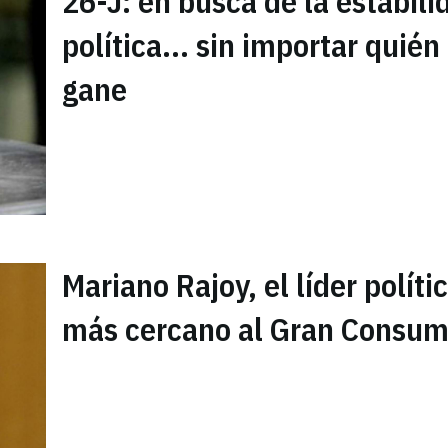
26-J: en busca de la estabili
política... sin importar quién
gane
Mariano Rajoy, el líder políti
más cercano al Gran Consu