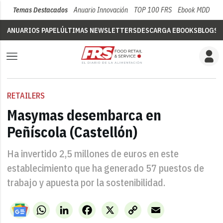
Temas Destacados
Anuario Innovación
TOP 100 FRS
Ebook MDD
Su
ANUARIOS PAPEL
ÚLTIMAS NEWSLETTERS
DESCARGA EBOOKS
BLOGS
V
RETAILERS
Masymas desembarca en
Peñíscola (Castellón)
Ha invertido 2,5 millones de euros en este
establecimiento que ha generado 57 puestos de
trabajo y apuesta por la sostenibilidad.
WhatsApp
LinkedIn
Facebook
X
Copy
Email
Link