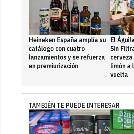
Heineken España amplía su
El Águil
catálogo con cuatro
Sin Filt
lanzamientos y se refuerza
cerveza
en premiurización
limón a 
vuelta
TAMBIÉN TE PUEDE INTERESAR