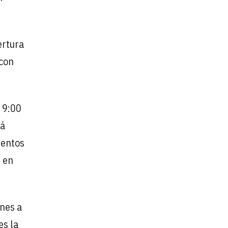
ertura
 con
 9:00
rá
ientos
d en
unes a
es la