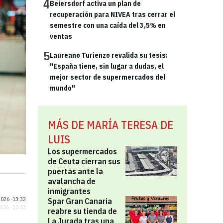
4
Beiersdorf activa un plan de
recuperación para NIVEA tras cerrar el
semestre con una caída del 3,5% en
ventas
5
Laureano Turienzo revalida su tesis:
"España tiene, sin lugar a dudas, el
mejor sector de supermercados del
mundo"
MÁS DE MARÍA TERESA DE
LUIS
Los supermercados
de Ceuta cierran sus
puertas ante la
avalancha de
inmigrantes
026 ·
13:32
Spar Gran Canaria
2026 · 13:33
reabre su tienda de
La Jurada tras una