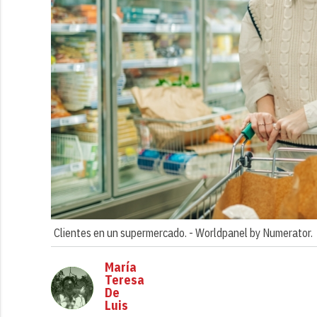
Clientes en un supermercado. -
Worldpanel by Numerator.
María
Teresa
De
Luis