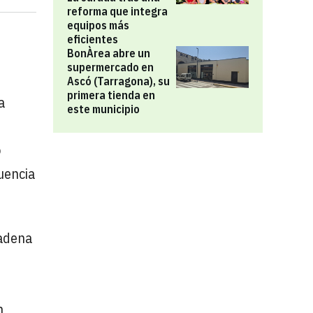
reforma que integra
equipos más
eficientes
BonÀrea abre un
supermercado en
Ascó (Tarragona), su
primera tienda en
a
este municipio
o
uencia
cadena
n