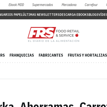
S
Ebook MDD
Supermercados
Mercadona
Carrefour
NUARIOS PAPEL
ÚLTIMAS NEWSLETTERS
DESCARGA EBOOKS
BLOGS
VÍDE
ERS
FRANQUICIAS
FABRICANTES
FRUTAS Y HORTALIZAS
ka, Ahorramas, Carre