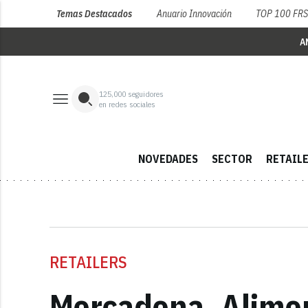
Temas Destacados
Anuario Innovación
TOP 100 FR
A
125,000
seguidores
en redes sociales
NOVEDADES
SECTOR
RETAIL
RETAILERS
Mercadona, Alimer