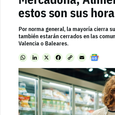
estos son sus hor
Por norma general, la mayoría cierra s
también estarán cerrados en las comun
Valencia o Baleares.
WhatsApp
LinkedIn
X
Facebook
Copy
Email
Link