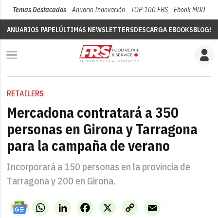
Temas Destacados
Anuario Innovación
TOP 100 FRS
Ebook MDD
Su
ANUARIOS PAPEL
ÚLTIMAS NEWSLETTERS
DESCARGA EBOOKS
BLOGS
V
RETAILERS
Mercadona contratará a 350
personas en Girona y Tarragona
para la campaña de verano
Incorporará a 150 personas en la provincia de
Tarragona y 200 en Girona.
WhatsApp
LinkedIn
Facebook
X
Copy
Email
Link