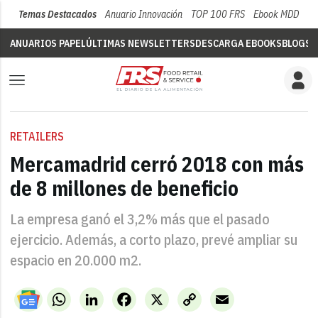
Temas Destacados
Anuario Innovación
TOP 100 FRS
Ebook MDD
Su
ANUARIOS PAPEL
ÚLTIMAS NEWSLETTERS
DESCARGA EBOOKS
BLOGS
V
RETAILERS
Mercamadrid cerró 2018 con más
de 8 millones de beneficio
La empresa ganó el 3,2% más que el pasado
ejercicio. Además, a corto plazo, prevé ampliar su
espacio en 20.000 m2.
WhatsApp
LinkedIn
Facebook
X
Copy
Email
Link