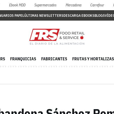
S
Ebook MDD
Supermercados
Mercadona
Carrefour
NUARIOS PAPEL
ÚLTIMAS NEWSLETTERS
DESCARGA EBOOKS
BLOGS
VÍDE
ERS
FRANQUICIAS
FABRICANTES
FRUTAS Y HORTALIZAS
bandona Sánchez Rome