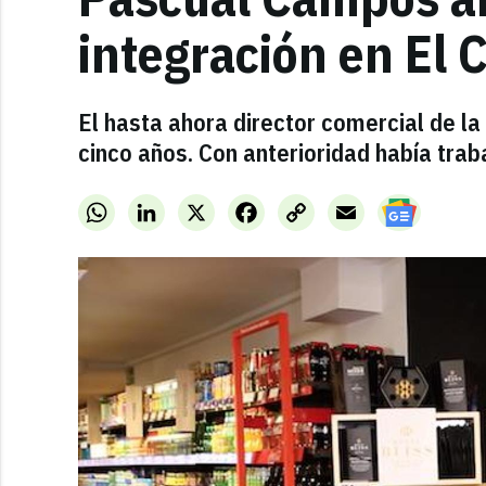
integración en El 
El hasta ahora director comercial de l
cinco años. Con anterioridad había tra
WhatsApp
LinkedIn
X
Facebook
Copy
Email
Link