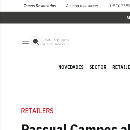
Temas Destacados
Anuario Innovación
TOP 100 FR
A
125,000
seguidores
en redes sociales
NOVEDADES
SECTOR
RETAIL
RETAILERS
Pascual Campos a