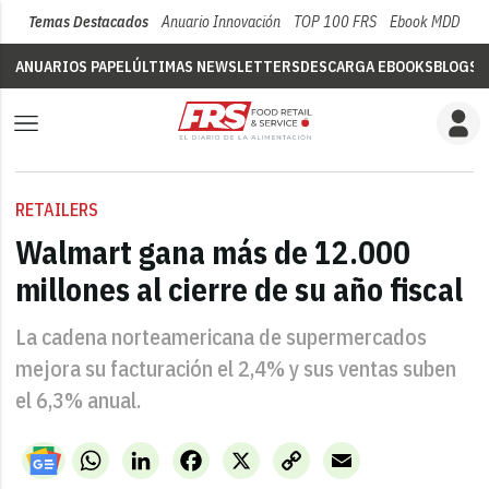
Temas Destacados
Anuario Innovación
TOP 100 FRS
Ebook MDD
Su
ANUARIOS PAPEL
ÚLTIMAS NEWSLETTERS
DESCARGA EBOOKS
BLOGS
V
RETAILERS
Walmart gana más de 12.000
millones al cierre de su año fiscal
La cadena norteamericana de supermercados
mejora su facturación el 2,4% y sus ventas suben
el 6,3% anual.
WhatsApp
LinkedIn
Facebook
X
Copy
Email
Link