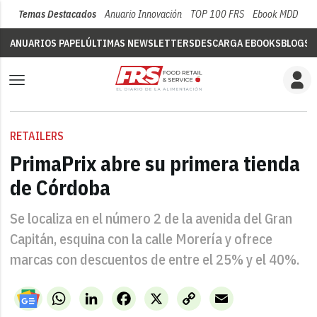
Temas Destacados
Anuario Innovación
TOP 100 FRS
Ebook MDD
Su
ANUARIOS PAPEL
ÚLTIMAS NEWSLETTERS
DESCARGA EBOOKS
BLOGS
V
RETAILERS
PrimaPrix abre su primera tienda
de Córdoba
Se localiza en el número 2 de la avenida del Gran
Capitán, esquina con la calle Morería y ofrece
marcas con descuentos de entre el 25% y el 40%.
WhatsApp
LinkedIn
Facebook
X
Copy
Email
Link