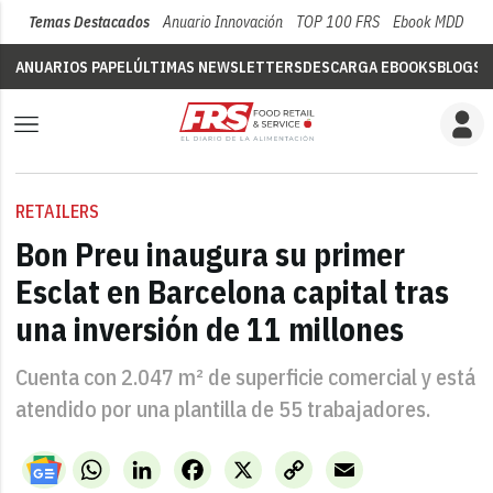
Temas Destacados
Anuario Innovación
TOP 100 FRS
Ebook MDD
Su
ANUARIOS PAPEL
ÚLTIMAS NEWSLETTERS
DESCARGA EBOOKS
BLOGS
V
RETAILERS
Bon Preu inaugura su primer
Esclat en Barcelona capital tras
una inversión de 11 millones
Cuenta con 2.047 m² de superficie comercial y está
atendido por una plantilla de 55 trabajadores.
WhatsApp
LinkedIn
Facebook
X
Copy
Email
Link