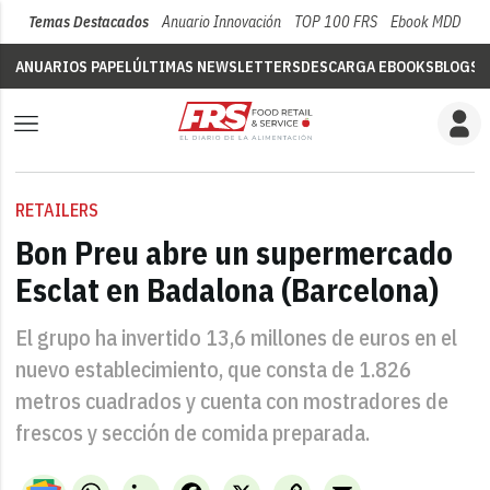
Temas Destacados
Anuario Innovación
TOP 100 FRS
Ebook MDD
Su
ANUARIOS PAPEL
ÚLTIMAS NEWSLETTERS
DESCARGA EBOOKS
BLOGS
V
RETAILERS
Bon Preu abre un supermercado
Esclat en Badalona (Barcelona)
El grupo ha invertido 13,6 millones de euros en el
nuevo establecimiento, que consta de 1.826
metros cuadrados y cuenta con mostradores de
frescos y sección de comida preparada.
WhatsApp
LinkedIn
Facebook
X
Copy
Email