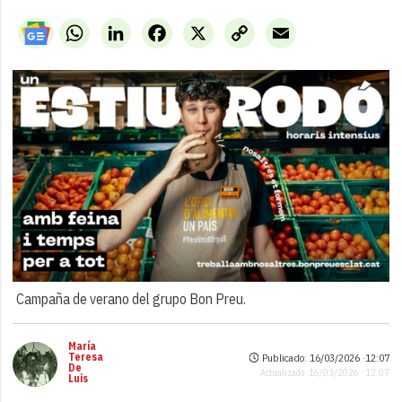
WhatsApp
LinkedIn
Facebook
X
Copy
Email
Link
Campaña de verano del grupo Bon Preu.
María
Teresa
Publicado: 16/03/2026 ·
12:07
De
Actualizado: 16/03/2026 · 12:07
Luis