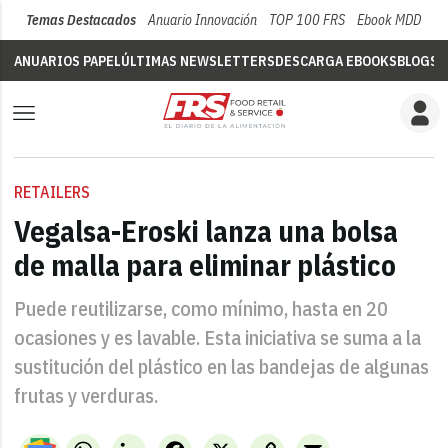
Temas Destacados
Anuario Innovación
TOP 100 FRS
Ebook MDD
Su
ANUARIOS PAPEL
ÚLTIMAS NEWSLETTERS
DESCARGA EBOOKS
BLOGS
V
RETAILERS
Vegalsa-Eroski lanza una bolsa
de malla para eliminar plástico
Puede reutilizarse, como mínimo, hasta en 20
ocasiones y es lavable. Esta iniciativa se suma a la
sustitución del plástico en las bandejas de algunas
frutas y verduras.
WhatsApp
LinkedIn
Facebook
X
Copy
Email