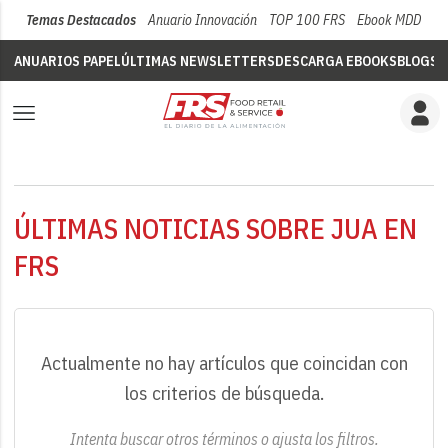
Temas Destacados
Anuario Innovación
TOP 100 FRS
Ebook MDD
Su
ANUARIOS PAPEL
ÚLTIMAS NEWSLETTERS
DESCARGA EBOOKS
BLOGS
V
ÚLTIMAS NOTICIAS SOBRE JUA EN
FRS
Actualmente no hay artículos que coincidan con
los criterios de búsqueda.
Intenta buscar otros términos o ajusta los filtros.