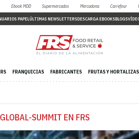
S
Ebook MDD
Supermercados
Mercadona
Carrefour
NUARIOS PAPEL
ÚLTIMAS NEWSLETTERS
DESCARGA EBOOKS
BLOGS
VÍDE
ERS
FRANQUICIAS
FABRICANTES
FRUTAS Y HORTALIZAS
-GLOBAL-SUMMIT EN FRS