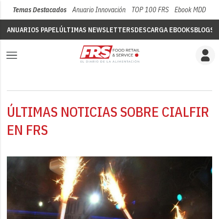
Temas Destacados
Anuario Innovación
TOP 100 FRS
Ebook MDD
Su
ANUARIOS PAPEL
ÚLTIMAS NEWSLETTERS
DESCARGA EBOOKS
BLOGS
V
ÚLTIMAS NOTICIAS SOBRE CIALFIR
EN FRS