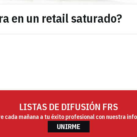
a en un retail saturado?
LISTAS DE DIFUSIÓN FRS
ye cada mañana a tu éxito profesional con nuestra info
UNIRME