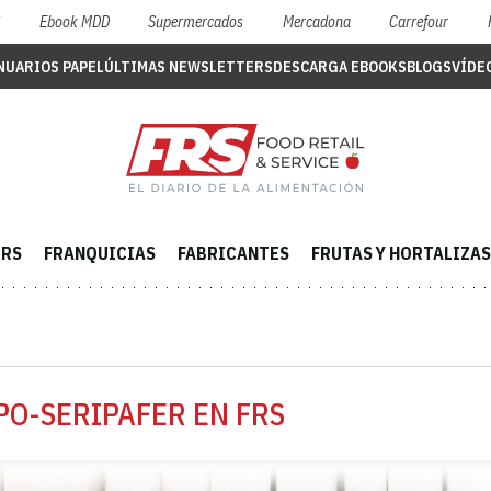
S
Ebook MDD
Supermercados
Mercadona
Carrefour
NUARIOS PAPEL
ÚLTIMAS NEWSLETTERS
DESCARGA EBOOKS
BLOGS
VÍDE
ERS
FRANQUICIAS
FABRICANTES
FRUTAS Y HORTALIZAS
PO-SERIPAFER EN FRS