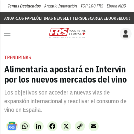
Temas Destacados
Anuario Innovación
TOP 100 FRS
Ebook MDD
Su
ANUARIOS PAPEL
ÚLTIMAS NEWSLETTERS
DESCARGA EBOOKS
BLOGS
V
TRENDRINKS
Alimentaria apostará en Intervin
por los nuevos mercados del vino
Los objetivos son acceder a nuevas vías de
expansión internacional y reactivar el consumo de
vino en España.
WhatsApp
LinkedIn
Facebook
X
Copy
Email
Link