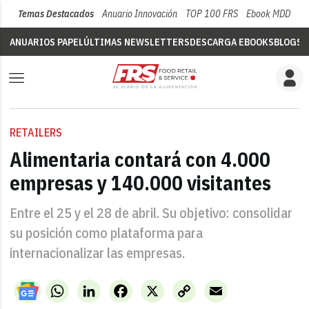
Temas Destacados
Anuario Innovación
TOP 100 FRS
Ebook MDD
Su
ANUARIOS PAPEL
ÚLTIMAS NEWSLETTERS
DESCARGA EBOOKS
BLOGS
V
RETAILERS
Alimentaria contará con 4.000
empresas y 140.000 visitantes
Entre el 25 y el 28 de abril. Su objetivo: consolidar
su posición como plataforma para
internacionalizar las empresas.
WhatsApp
LinkedIn
Facebook
X
Copy
Email
Link