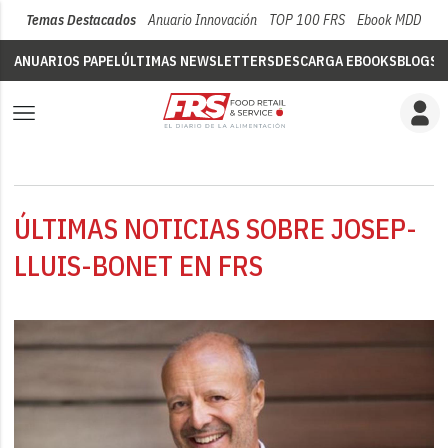
Temas Destacados
Anuario Innovación
TOP 100 FRS
Ebook MDD
Su
ANUARIOS PAPEL
ÚLTIMAS NEWSLETTERS
DESCARGA EBOOKS
BLOGS
V
ÚLTIMAS NOTICIAS SOBRE JOSEP-
LLUIS-BONET EN FRS