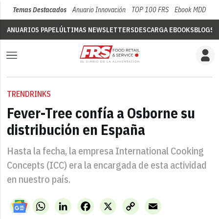
Temas Destacados
Anuario Innovación
TOP 100 FRS
Ebook MDD
Su
ANUARIOS PAPEL
ÚLTIMAS NEWSLETTERS
DESCARGA EBOOKS
BLOGS
V
TRENDRINKS
Fever-Tree confía a Osborne su
distribución en España
Hasta la fecha, la empresa International Cooking
Concepts (ICC) era la encargada de esta actividad
en nuestro país.
WhatsApp
LinkedIn
Facebook
X
Copy
Email
Link