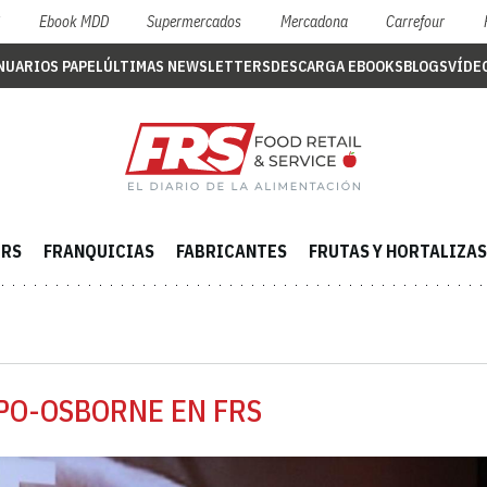
S
Ebook MDD
Supermercados
Mercadona
Carrefour
NUARIOS PAPEL
ÚLTIMAS NEWSLETTERS
DESCARGA EBOOKS
BLOGS
VÍDE
ERS
FRANQUICIAS
FABRICANTES
FRUTAS Y HORTALIZAS
PO-OSBORNE EN FRS