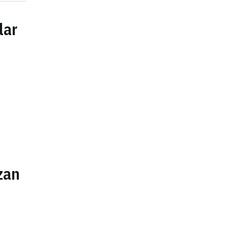
lar
zan