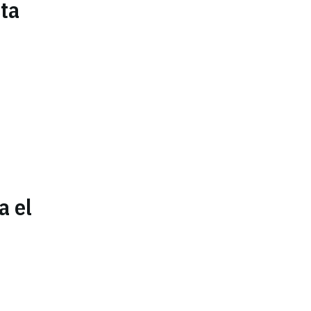
sta
a el