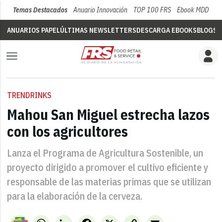
Temas Destacados
Anuario Innovación
TOP 100 FRS
Ebook MDD
Su
ANUARIOS PAPEL
ÚLTIMAS NEWSLETTERS
DESCARGA EBOOKS
BLOGS
V
TRENDRINKS
Mahou San Miguel estrecha lazos
con los agricultores
Lanza el Programa de Agricultura Sostenible, un
proyecto dirigido a promover el cultivo eficiente y
responsable de las materias primas que se utilizan
para la elaboración de la cerveza.
WhatsApp
LinkedIn
Facebook
X
Copy
Email