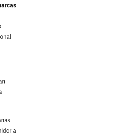
marcas
s
ional
an
a
añas
midor a