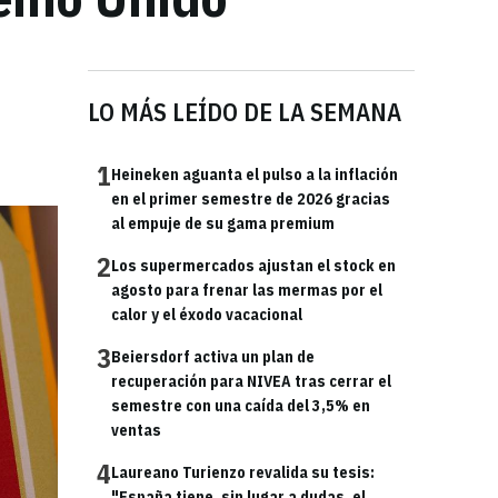
LO MÁS LEÍDO DE LA SEMANA
1
Heineken aguanta el pulso a la inflación
en el primer semestre de 2026 gracias
al empuje de su gama premium
2
Los supermercados ajustan el stock en
agosto para frenar las mermas por el
calor y el éxodo vacacional
3
Beiersdorf activa un plan de
recuperación para NIVEA tras cerrar el
semestre con una caída del 3,5% en
ventas
4
Laureano Turienzo revalida su tesis:
"España tiene, sin lugar a dudas, el