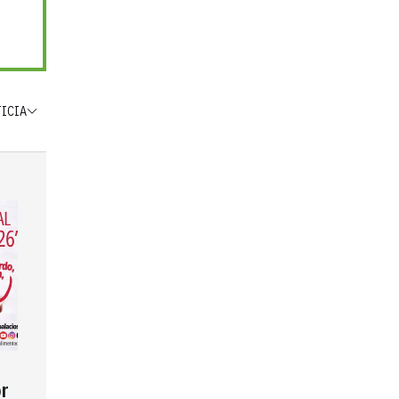
TICIA
r