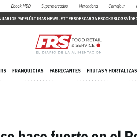
S
Ebook MDD
Supermercados
Mercadona
Carrefour
NUARIOS PAPEL
ÚLTIMAS NEWSLETTERS
DESCARGA EBOOKS
BLOGS
VÍDE
ERS
FRANQUICIAS
FABRICANTES
FRUTAS Y HORTALIZAS
se hace fuerte en el R