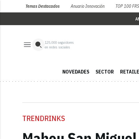
Temas Destacados
Anuario Innovación
TOP 100 FR
A
125,000
seguidores
en redes sociales
NOVEDADES
SECTOR
RETAIL
TRENDRINKS
Mahou San Miguel 