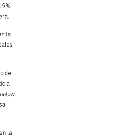
el 9%
era.
en la
pales
io de
do a
asgow,
sa
en la