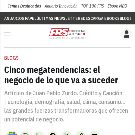
Temas Destacados
Anuario Innovación
TOP 100 FRS
Ebook MDD
Su
ANUARIOS PAPEL
ÚLTIMAS NEWSLETTERS
DESCARGA EBOOKS
BLOGS
V
BLOGS
Cinco megatendencias: el
negocio de lo que va a suceder
Artículo de Juan Pablo Zurdo. Crédito y Caución.
Tecnología, demografía, salud, clima, consumo…
las grandes fuerzas transformadoras que ofrecen
un potencial de negocio.
WhatsApp
LinkedIn
Facebook
X
Copy
Email