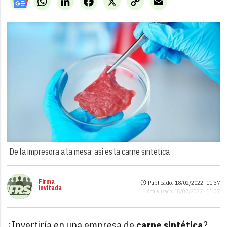
Link
De la impresora a la mesa: así es la carne sintética
Firma
Publicado: 18/02/2022 ·
11:37
invitada
Actualizado: 18/02/2022 · 11:37
¿Invertiría en una empresa de
carne sintética
?