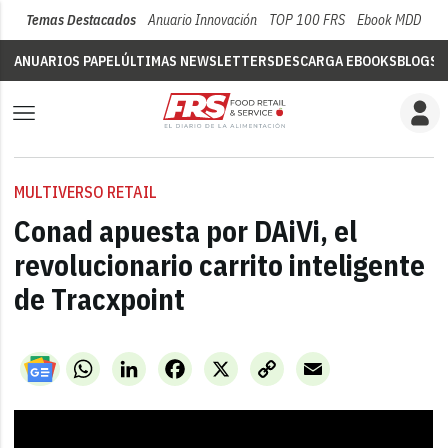
Temas Destacados
Anuario Innovación
TOP 100 FRS
Ebook MDD
Su
ANUARIOS PAPEL
ÚLTIMAS NEWSLETTERS
DESCARGA EBOOKS
BLOGS
V
MULTIVERSO RETAIL
Conad apuesta por DAiVi, el
revolucionario carrito inteligente
de Tracxpoint
WhatsApp
LinkedIn
Facebook
X
Copy
Email
Link