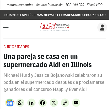
Temas Destacados
Anuario Innovación
TOP 100 FRS
Ebook MDD
Su
ANUARIOS PAPEL
ÚLTIMAS NEWSLETTERS
DESCARGA EBOOKS
BLOGS
V
CURIOSIDADES
Una pareja se casa en un
supermercado Aldi en Illinois
Michael Hurd y Jessica Bojanowski celebraron su
boda en el supermercado después de proclamarse
ganadores del concurso Happily Ever Aldi
WhatsApp
LinkedIn
Facebook
X
Copy
Email
Link