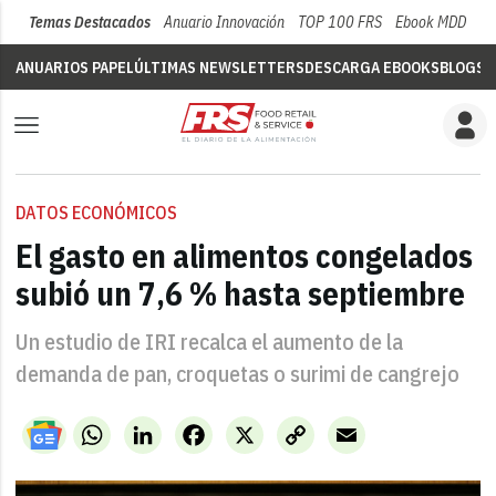
Temas Destacados
Anuario Innovación
TOP 100 FRS
Ebook MDD
Su
ANUARIOS PAPEL
ÚLTIMAS NEWSLETTERS
DESCARGA EBOOKS
BLOGS
V
DATOS ECONÓMICOS
El gasto en alimentos congelados
subió un 7,6 % hasta septiembre
Un estudio de IRI recalca el aumento de la
demanda de pan, croquetas o surimi de cangrejo
WhatsApp
LinkedIn
Facebook
X
Copy
Email
Link