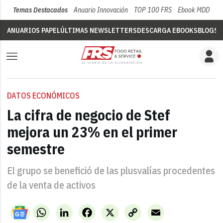
Temas Destacados
Anuario Innovación
TOP 100 FRS
Ebook MDD
Su
ANUARIOS PAPEL
ÚLTIMAS NEWSLETTERS
DESCARGA EBOOKS
BLOGS
V
DATOS ECONÓMICOS
La cifra de negocio de Stef
mejora un 23% en el primer
semestre
El grupo se benefició de las plusvalías procedentes
de la venta de activos
WhatsApp
LinkedIn
Facebook
X
Copy
Email
Link