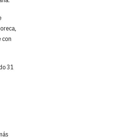
e
Horeca,
e con
ado 31
 más