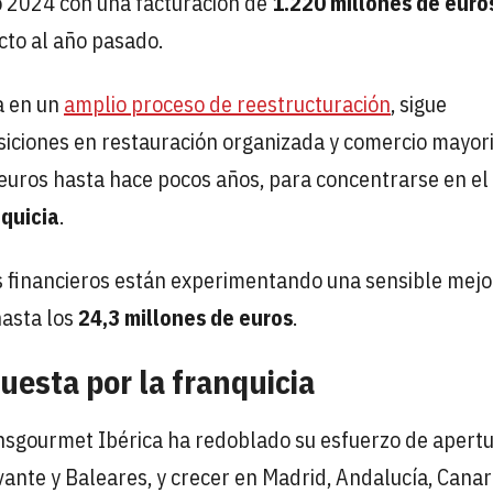
io 2024 con una facturación de
1.220 millones de euro
to al año pasado.
a en un
amplio proceso de reestructuración
, sigue
iciones en restauración organizada y comercio mayori
euros hasta hace pocos años, para concentrarse en el
quicia
.
s financieros están experimentando una sensible mejo
asta los
24,3 millones de euros
.
uesta por la franquicia
ransgourmet Ibérica ha redoblado su esfuerzo de apert
ante y Baleares, y crecer en Madrid, Andalucía, Canar