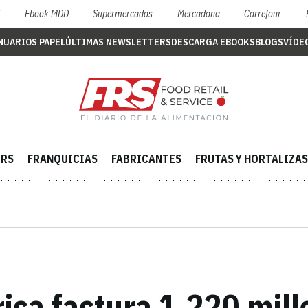
S
Ebook MDD
Supermercados
Mercadona
Carrefour
NUARIOS PAPEL
ÚLTIMAS NEWSLETTERS
DESCARGA EBOOKS
BLOGS
VÍDE
ERS
FRANQUICIAS
FABRICANTES
FRUTAS Y HORTALIZAS
ca factura 1.220 mill