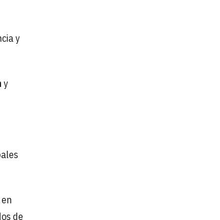
cia y
m
y
pales
 en
dos de