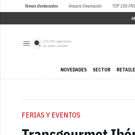
Temas Destacados
Anuario Innovación
TOP 100 FR
A
125,000
seguidores
en redes sociales
NOVEDADES
SECTOR
RETAIL
FERIAS Y EVENTOS
Transgourmet Ibéri