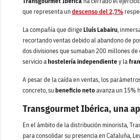
Transgourmet Ibérica
ha cerrado el ejercic
que representa un
descenso del 2,7%
respec
La compañía que dirige
Lluís Labairu
, inmers
recortando ventas debido al abandono de pos
dos divisiones que sumaban 200 millones de 
servicio a
hostelería independiente
y la
fran
A pesar de la caída en ventas, los parámetro
concreto, su
beneficio neto
avanza un 15% h
Transgourmet Ibérica, una ap
En el ámbito de la distribución minorista, T
para consolidar su presencia en Cataluña, Lev