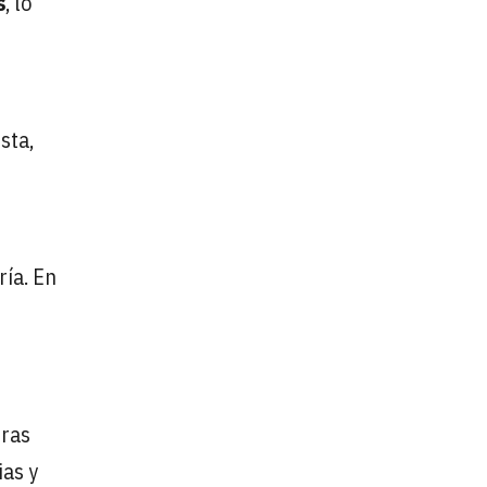
s
, lo
sta,
ría. En
uras
ias y