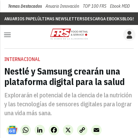
Temas Destacados
Anuario Innovación
TOP 100 FRS
Ebook MDD
Su
ANUARIOS PAPEL
ÚLTIMAS NEWSLETTERS
DESCARGA EBOOKS
BLOGS
V
INTERNACIONAL
Nestlé y Samsung crearán una
plataforma digital para la salud
Explorarán el potencial de la ciencia de la nutrición
y las tecnologías de sensores digitales para lograr
una vida más sana.
WhatsApp
LinkedIn
Facebook
X
Copy
Email
Link