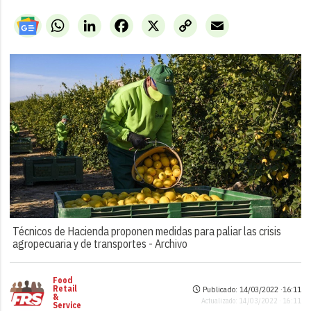
WhatsApp
LinkedIn
Facebook
X
Copy
Email
Link
Técnicos de Hacienda proponen medidas para paliar las crisis
agropecuaria y de transportes -
Archivo
Food
Retail
Publicado: 14/03/2022 ·
16:11
&
Actualizado: 14/03/2022 · 16:11
Service