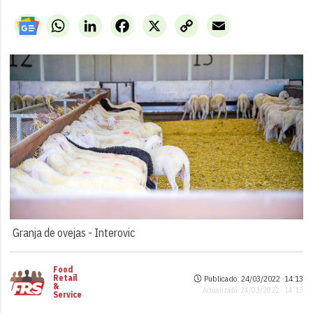
WhatsApp
LinkedIn
Facebook
X
Copy
Email
Link
Granja de ovejas -
Interovic
Food
Retail
Publicado: 24/03/2022 ·
14:13
&
Actualizado: 24/03/2022 · 14:13
Service