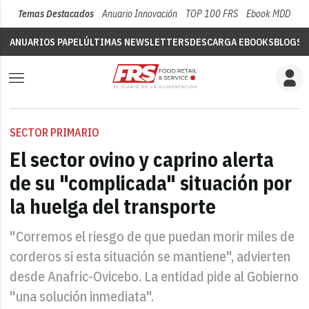
Temas Destacados
Anuario Innovación
TOP 100 FRS
Ebook MDD
Su
ANUARIOS PAPEL
ÚLTIMAS NEWSLETTERS
DESCARGA EBOOKS
BLOGS
V
SECTOR PRIMARIO
El sector ovino y caprino alerta
de su "complicada" situación por
la huelga del transporte
"Corremos el riesgo de que puedan morir miles de
corderos si esta situación se mantiene", advierten
desde Anafric-Ovicebo. La entidad pide al Gobierno
"una solución inmediata".