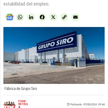
estabilidad del empleo.
WhatsApp
LinkedIn
Facebook
X
Copy
Email
Link
Fábrica de Grupo Siro
FOOD
RETAIL
Publicado: 07/05/2024 ·
09:44
&