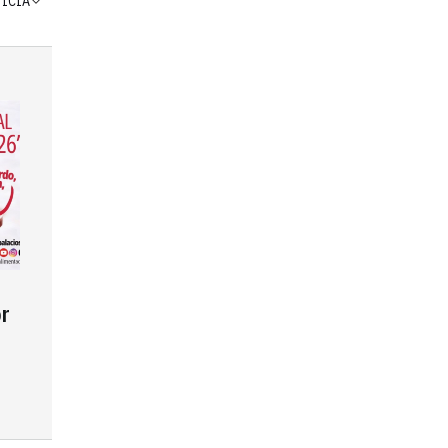
TICIA
r