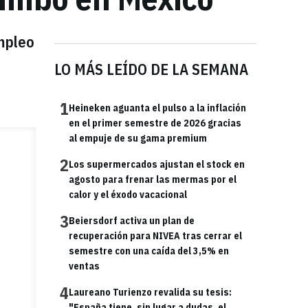
empleo
LO MÁS LEÍDO DE LA SEMANA
1
Heineken aguanta el pulso a la inflación
en el primer semestre de 2026 gracias
al empuje de su gama premium
2
Los supermercados ajustan el stock en
agosto para frenar las mermas por el
calor y el éxodo vacacional
3
Beiersdorf activa un plan de
recuperación para NIVEA tras cerrar el
semestre con una caída del 3,5% en
ventas
4
Laureano Turienzo revalida su tesis:
"España tiene, sin lugar a dudas, el