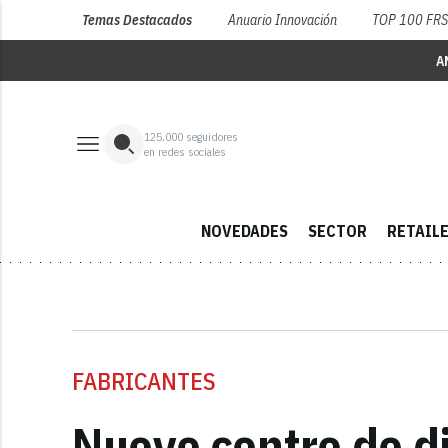
Temas Destacados
Anuario Innovación
TOP 100 FR
A
125,000
seguidores
en redes sociales
NOVEDADES
SECTOR
RETAIL
FABRICANTES
Nuevo centro de d