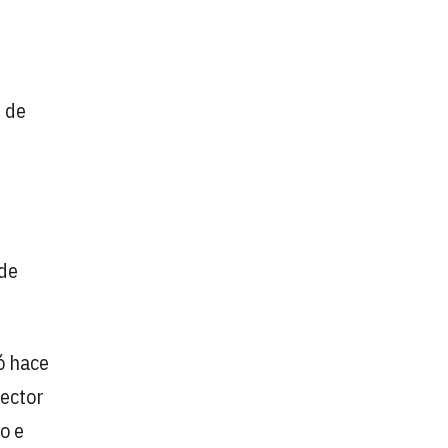
 de
 de
ó hace
rector
o e