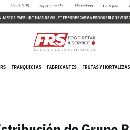
S
Ebook MDD
Supermercados
Mercadona
Carrefour
NUARIOS PAPEL
ÚLTIMAS NEWSLETTERS
DESCARGA EBOOKS
BLOGS
VÍDE
ERS
FRANQUICIAS
FABRICANTES
FRUTAS Y HORTALIZAS
istribución de Grupo 