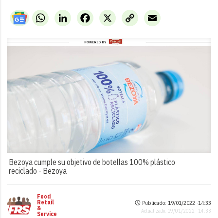
WhatsApp
LinkedIn
Facebook
X
Copy
Email
Link
Bezoya cumple su objetivo de botellas 100% plástico
reciclado -
Bezoya
Food
Retail
Publicado: 19/01/2022 ·
14:33
&
Actualizado: 19/01/2022 · 14:33
Service