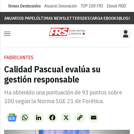
Temas Destacados
Anuario Innovación
TOP 100 FRS
Ebook MDD
Su
ANUARIOS PAPEL
ÚLTIMAS NEWSLETTERS
DESCARGA EBOOKS
BLOGS
V
FABRICANTES
Calidad Pascual evalúa su
gestión responsable
Ha obtenido una puntuación de 93 puntos sobre
100 según la Norma SGE 21 de Forética.
WhatsApp
LinkedIn
Facebook
X
Copy
Email
Link