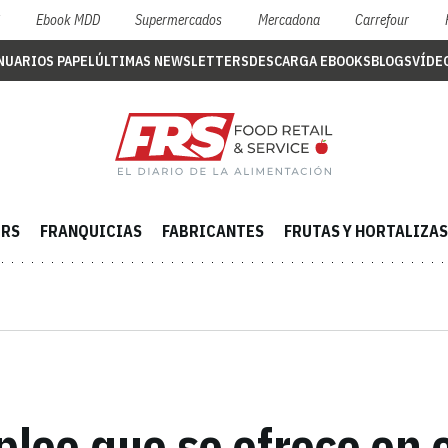
S
Ebook MDD
Supermercados
Mercadona
Carrefour
NUARIOS PAPEL
ÚLTIMAS NEWSLETTERS
DESCARGA EBOOKS
BLOGS
VÍDE
ERS
FRANQUICIAS
FABRICANTES
FRUTAS Y HORTALIZAS
pleo que se ofrece en e