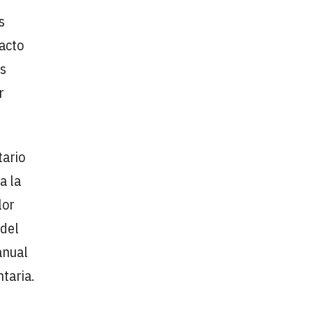
s
pacto
os
r
tario
a la
lor
 del
anual
taria.