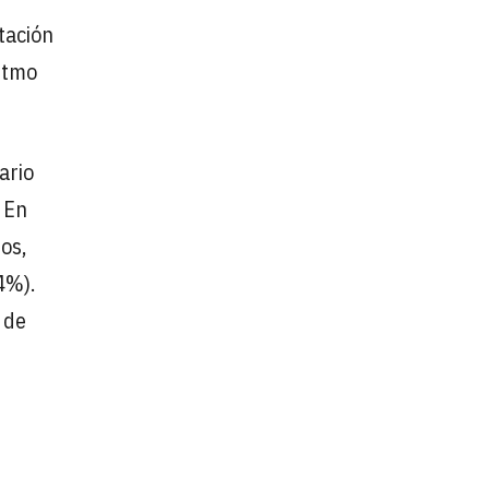
tación
ritmo
ario
 En
os,
4%).
 de