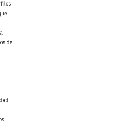
files
que
la
ños de
idad
os