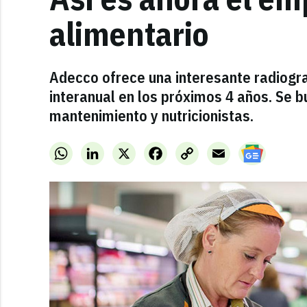
alimentario
Adecco ofrece una interesante radiogra
interanual en los próximos 4 años. Se b
mantenimiento y nutricionistas.
WhatsApp
LinkedIn
X
Facebook
Copy
Email
Link