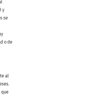
al
0 y
s se
uy
ad o de
nte al
eses.
s que