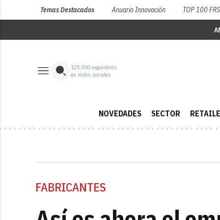
Temas Destacados
Anuario Innovación
TOP 100 FR
A
125,000
seguidores
en redes sociales
NOVEDADES
SECTOR
RETAIL
FABRICANTES
Así es ahora el em