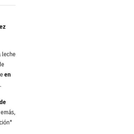
ez
a leche
de
ue
en
.
 de
Además,
ción"