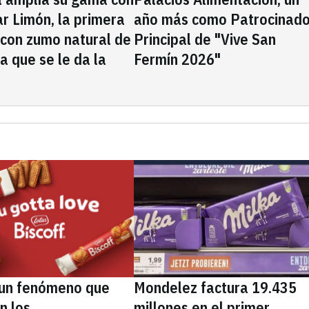
rar Limón, la primera
año más como Patrocinado
 con zumo natural de
Principal de "Vive San
la que se le da la
Fermín 2026"
, un fenómeno que
Mondelez factura 19.435
n los
millones en el primer