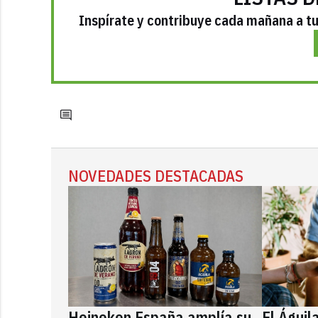
Inspírate y contribuye cada mañana a tu 
NOVEDADES DESTACADAS
Heineken España amplía su
El Águil