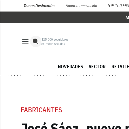
Temas Destacados
Anuario Innovación
TOP 100 FR
A
125,000
seguidores
en redes sociales
NOVEDADES
SECTOR
RETAIL
FABRICANTES
José Sáez, nuevo p