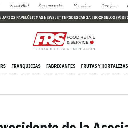
S
Ebook MDD
Supermercados
Mercadona
Carrefour
NUARIOS PAPEL
ÚLTIMAS NEWSLETTERS
DESCARGA EBOOKS
BLOGS
VÍDE
ERS
FRANQUICIAS
FABRICANTES
FRUTAS Y HORTALIZAS
residente de la Asoci