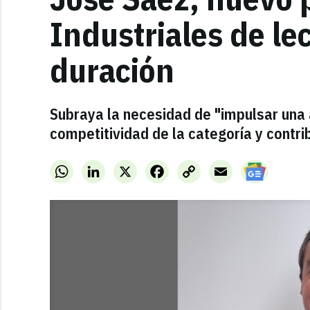
Industriales de le
duración
Subraya la necesidad de "impulsar una
competitividad de la categoría y contrib
WhatsApp
LinkedIn
X
Facebook
Copy
Email
Link