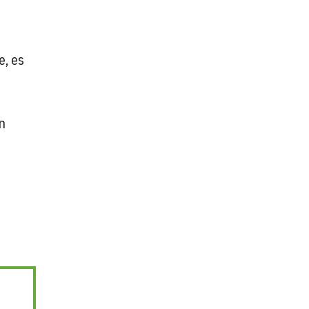
e, es
n