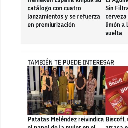
catálogo con cuatro
Sin Filt
lanzamientos y se refuerza
cerveza
en premiurización
limón a 
vuelta
TAMBIÉN TE PUEDE INTERESAR
Patatas Meléndez reivindica
Biscoff
el papel de la mujer en el
arrasa e