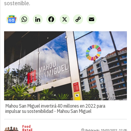
sostenible.
WhatsApp
LinkedIn
Facebook
X
Copy
Email
Link
Mahou San Miguel invertirá 40 millones en 2022 para
impulsar su sostenibilidad -
Mahou San Miguel
Food
Retail
Publicado: 15/02/2022 ·
12:05