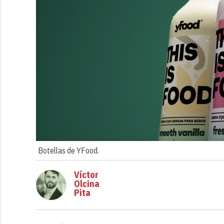
Botellas de YFood.
Víctor
Olcina
Pita