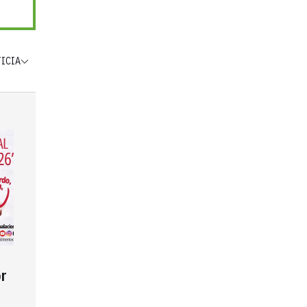
TICIA
r