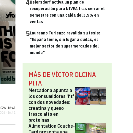
4
Beiersdorf activa un plan de
recuperación para NIVEA tras cerrar el
semestre con una caída del 3,5% en
ventas
5
Laureano Turienzo revalida su tesis:
"España tiene, sin lugar a dudas, el
mejor sector de supermercados del
mundo"
MÁS DE VÍCTOR OLCINA
PITA
Mercadona apunta a
los consumidores 'fit'
con dos novedades:
creatina y queso
026 ·
16:41
2026 · 16:41
fresco alto en
proteínas
Alimentation Couche-
Tard presenta una