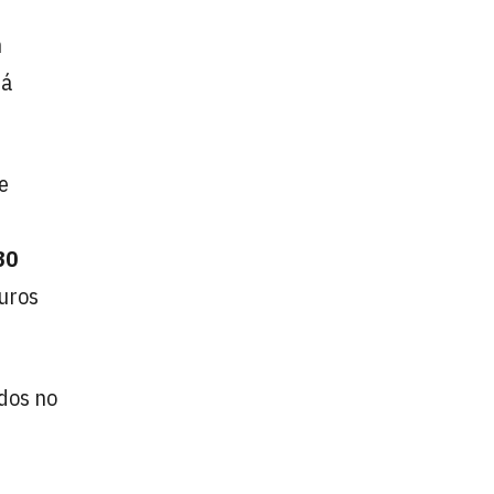
n
tá
e
30
uros
ados no