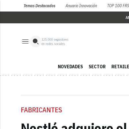
Temas Destacados
Anuario Innovación
TOP 100 FR
A
125,000
seguidores
en redes sociales
NOVEDADES
SECTOR
RETAIL
FABRICANTES
Nestlé adquiere e