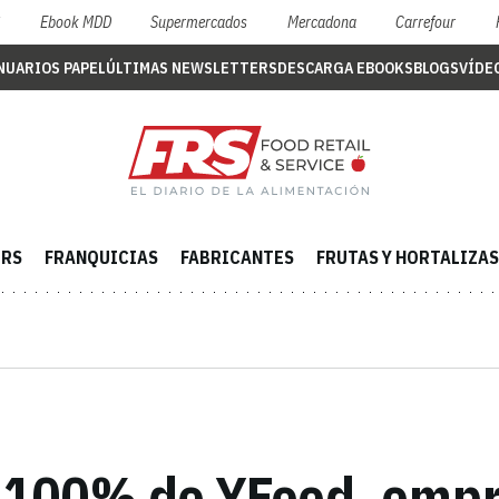
S
Ebook MDD
Supermercados
Mercadona
Carrefour
NUARIOS PAPEL
ÚLTIMAS NEWSLETTERS
DESCARGA EBOOKS
BLOGS
VÍDE
ERS
FRANQUICIAS
FABRICANTES
FRUTAS Y HORTALIZAS
l 100% de YFood, emp