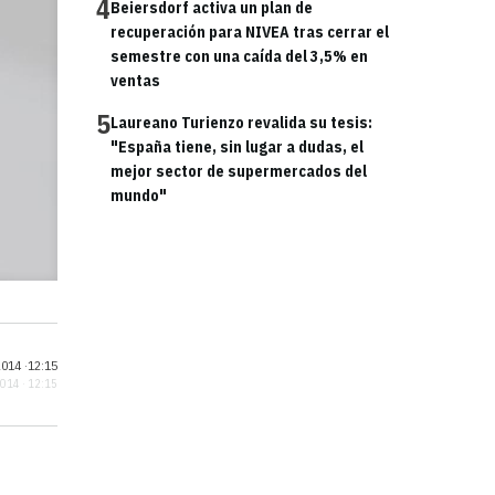
4
Beiersdorf activa un plan de
recuperación para NIVEA tras cerrar el
semestre con una caída del 3,5% en
ventas
5
Laureano Turienzo revalida su tesis:
"España tiene, sin lugar a dudas, el
mejor sector de supermercados del
mundo"
014 ·
12:15
2014 · 12:15