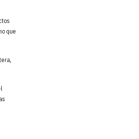
ctos
smo que
tera,
l
as