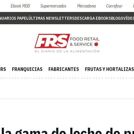
S
Ebook MDD
Supermercados
Mercadona
Carrefour
NUARIOS PAPEL
ÚLTIMAS NEWSLETTERS
DESCARGA EBOOKS
BLOGS
VÍDE
ERS
FRANQUICIAS
FABRICANTES
FRUTAS Y HORTALIZAS
la gama de leche de p