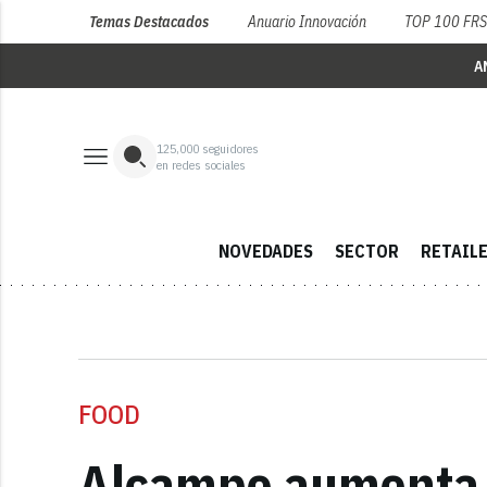
Temas Destacados
Anuario Innovación
TOP 100 FR
A
125,000
seguidores
en redes sociales
NOVEDADES
SECTOR
RETAIL
FOOD
Alcampo aumenta 