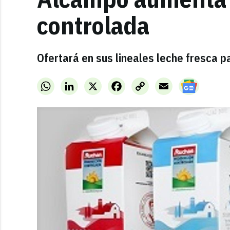
controlada
Ofertará en sus lineales leche fresca 
WhatsApp
LinkedIn
X
Facebook
Copy
Email
Link