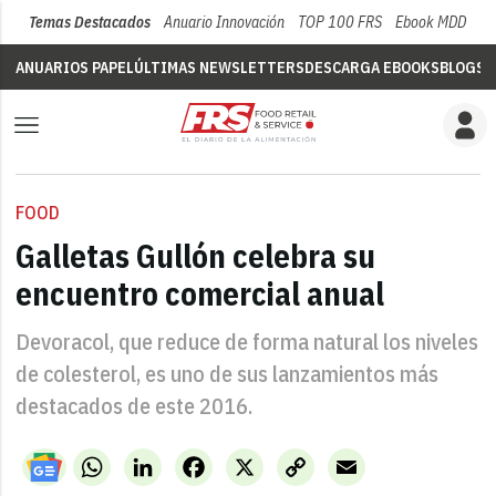
Temas Destacados
Anuario Innovación
TOP 100 FRS
Ebook MDD
Su
ANUARIOS PAPEL
ÚLTIMAS NEWSLETTERS
DESCARGA EBOOKS
BLOGS
V
FOOD
Galletas Gullón celebra su
encuentro comercial anual
Devoracol, que reduce de forma natural los niveles
de colesterol, es uno de sus lanzamientos más
destacados de este 2016.
WhatsApp
LinkedIn
Facebook
X
Copy
Email
Link