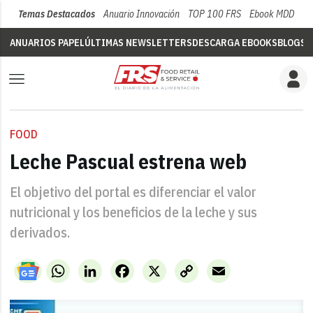
Temas Destacados
Anuario Innovación
TOP 100 FRS
Ebook MDD
Su
ANUARIOS PAPEL
ÚLTIMAS NEWSLETTERS
DESCARGA EBOOKS
BLOGS
V
FOOD
Leche Pascual estrena web
El objetivo del portal es diferenciar el valor
nutricional y los beneficios de la leche y sus
derivados.
WhatsApp
LinkedIn
Facebook
X
Copy
Email
Link