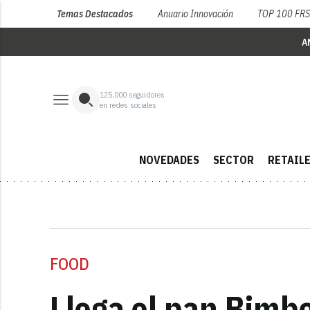
Temas Destacados
Anuario Innovación
TOP 100 FR
A
125,000
seguidores
en redes sociales
NOVEDADES
SECTOR
RETAIL
FOOD
Llega el pan Bimbo