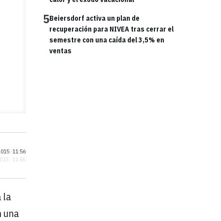
5
Beiersdorf activa un plan de
recuperación para NIVEA tras cerrar el
semestre con una caída del 3,5% en
ventas
015 ·
11:56
2015 · 11:56
 la
n una