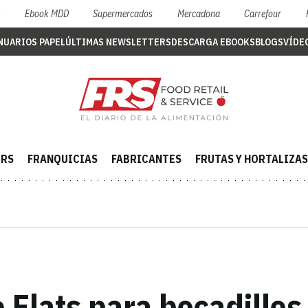
S
Ebook MDD
Supermercados
Mercadona
Carrefour
NUARIOS PAPEL
ÚLTIMAS NEWSLETTERS
DESCARGA EBOOKS
BLOGS
VÍDE
ERS
FRANQUICIAS
FABRICANTES
FRUTAS Y HORTALIZAS
 Flats para bocadillos