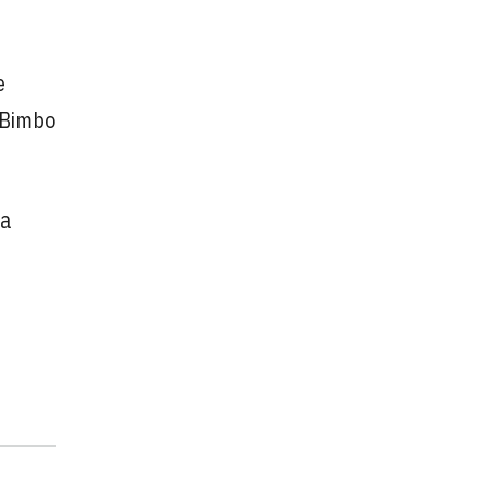
e
a Bimbo
la